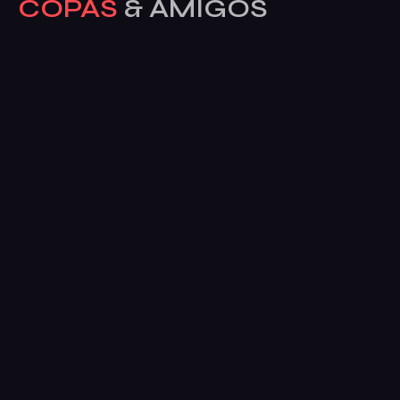
COPAS
& AMIGOS
Av. del Alcalde José Aranda, 55, posterior, 28924
Alcorcón, Madrid, España
Sobre La Bahía
Galería
Eventos
Contacto
ENVIANOS
UN MENSAJE
Te Esperamos