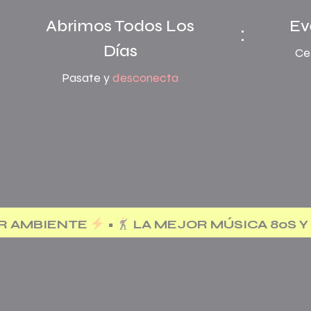
Abrimos Todos Los
Ev
:
Días
Ce
Pasate y
desconecta
A MEJOR MÚSICA 80S Y 90S •
CADA FINDE F