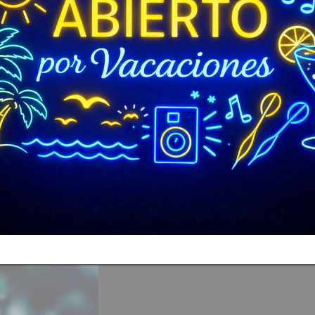
En La Bahía jugamos con
Radikal 
modalidades, ligas y eventos en las m
¿VIENES SOLO?
Pregúntanos y únete a un equipo.
Hay sitio para jugadores de todos los
niveles y un partido por semana.
CONOCE RADIKAL DA