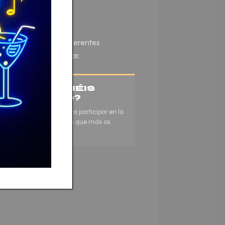
Darts
. Disfruta de diferentes
áquinas de nuestro bar.
¿YA TENÉIS
EQUIPO?
Apuntaos juntos para participar en la
liga o en los eventos que más os
gusten.
RTS