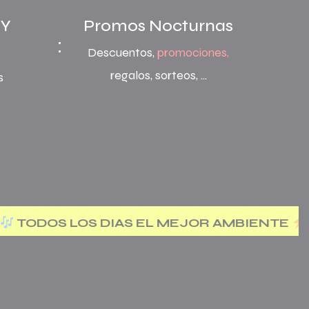
 Y
Promos Nocturnas
:
Descuentos,
promociones,
regalos, sorteos, ...
s
 EL MEJOR AMBIENTE
•
LA MEJOR MÚSICA