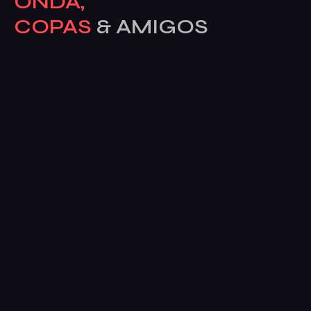
ONDA,
COPAS
& AMIGOS
Av. del Alcalde José Aranda, 55, posterior, 28924
Alcorcón, Madrid, España
Sobre La Bahía
Galería
Dardos
Eventos
Contacto
ENVIANOS
UN MENSAJE