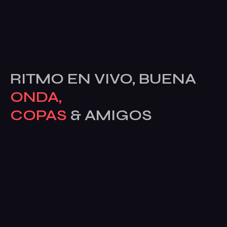
RITMO EN VIVO, BUENA
ONDA,
COPAS
& AMIGOS
Av. del Alcalde José Aranda, 55, posterior, 28924
Alcorcón, Madrid, España
Sobre La Bahía
Galería
Dardos
Eventos
Contacto